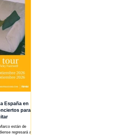
 a España en
nciertos para
itar
Marco están de
iense regresará a