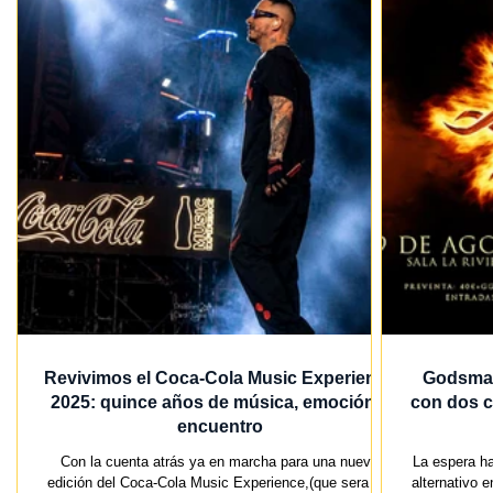
Revivimos el Coca-Cola Music Experience
Godsmac
2025: quince años de música, emoción y
con dos c
encuentro
Con la cuenta atrás ya en marcha para una nueva
La espera ha
edición del Coca-Cola Music Experience,(que sera los
alternativo 