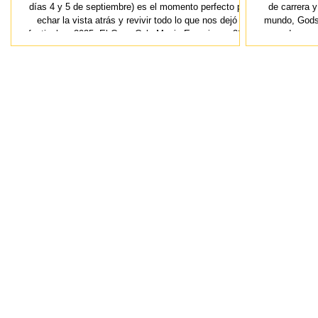
días 4 y 5 de septiembre) es el momento perfecto para
de carrera y
echar la vista atrás y revivir todo lo que nos dejó el
mundo, Gods
festival en 2025. El Coca-Cola Music Experience 2025,
con dos con
celebrado los días 12 y 13 de septiembre en el recinto
convertirse
Iberdrola Music de Madrid, marcó un 15.º aniversario
2026. La b
inolvidable para el festival que comenzó en 2011 y
Erna, llegará
que, año tras año, se ha convertido en un punto de
los grandes 
encuen